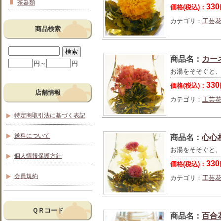
茶器類
330
価格(税込)：
カテゴリ：
工芸
商品検索
商品名：
カー
円～
円
お湯をそそぐと
330
価格(税込)：
店舗情報
カテゴリ：
工芸
特定商取引法に基づく表記
送料について
商品名：
心心
お湯をそそぐと
個人情報保護方針
330
価格(税込)：
会員規約
カテゴリ：
工芸
ＱＲコード
商品名：
百合花