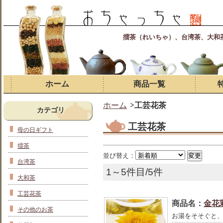
擂茶（れいちゃ）、台湾茶、大和
ホーム
商品一覧
ホーム
工芸花茶
カテゴリ
工芸花茶
母の日ギフト
擂茶
並び替え：
台湾茶
1～5件目/5件
大和茶
工芸花茶
商品名：
金花
その他のお茶
お湯をそそぐと