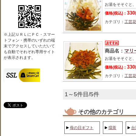
お湯をそそぐと
330
価格(税込)：
カテゴリ：
工芸
※上記ＵＲＬにＰＣ・スマー
トフォン・携帯のいずれの端
末でアクセスしていただいて
商品名：
マリ
も自動でそれぞれ専用サイト
が表示されます。
お湯をそそぐと
330
価格(税込)：
カテゴリ：
工芸
1～5件目/5件
その他のカテゴリ
母の日ギフト
擂茶
台